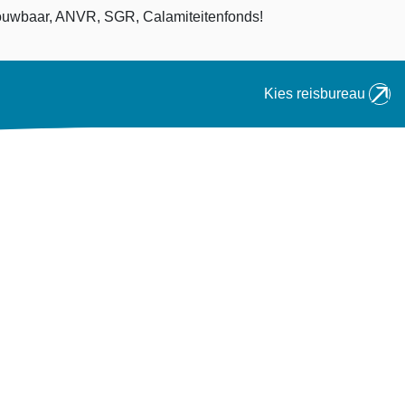
an
uwbaar, ANVR, SGR, Calamiteitenfonds!
Kies reisbureau