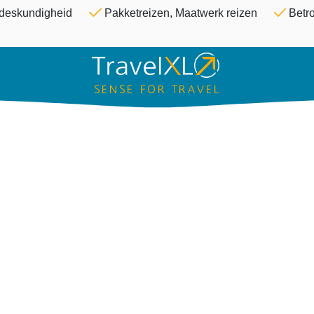
Overslaan en naar de inhoud ga
& deskundigheid
Pakketreizen, Maatwerk reizen
Betro