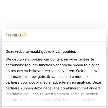
Uw
TravelXL
Reisbureau is altijd
Deze website maakt gebruik van cookies
dichtbij
We gebruiken cookies om content en advertenties te
Met 60+ verkooppunten in Nederland en België staan wij
personaliseren, om functies voor social media te bieden
met onze XL Travelcenters, mobiele reisadviseurs van
en om ons websiteverkeer te analyseren. Ook delen we
TravelXL@Home en deze website altijd voor uw vakantie
klaar.
informatie over uw gebruik van onze site met onze
partners voor social media, adverteren en analyse. Deze
• Ontzorgen van A-Z • Onafhankelijk advies • Maatwerk •
partners kunnen deze gegevens combineren met andere
Bespaar tijd en stress
informatie die u aan ze heeft verstrekt of die ze hebben
verzameld op basis van uw gebruik van hun services.
TravelXL
reisbureau's