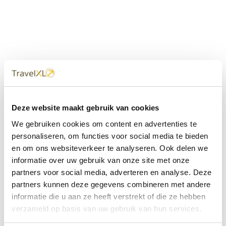
Uw
TravelXL
Reisbureau is altijd
Deze website maakt gebruik van cookies
dichtbij
We gebruiken cookies om content en advertenties te
Met 60+ verkooppunten in Nederland en België staan wij
personaliseren, om functies voor social media te bieden
met onze XL Travelcenters, mobiele reisadviseurs van
en om ons websiteverkeer te analyseren. Ook delen we
TravelXL@Home en deze website altijd voor uw vakantie
klaar.
informatie over uw gebruik van onze site met onze
partners voor social media, adverteren en analyse. Deze
• Ontzorgen van A-Z • Onafhankelijk advies • Maatwerk •
partners kunnen deze gegevens combineren met andere
Bespaar tijd en stress
informatie die u aan ze heeft verstrekt of die ze hebben
verzameld op basis van uw gebruik van hun services.
TravelXL
reisbureau's