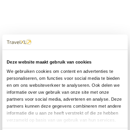
Uw
TravelXL
Reisbureau is altijd
Deze website maakt gebruik van cookies
dichtbij
We gebruiken cookies om content en advertenties te
Met 60+ verkooppunten in Nederland en België staan wij
personaliseren, om functies voor social media te bieden
met onze XL Travelcenters, mobiele reisadviseurs van
en om ons websiteverkeer te analyseren. Ook delen we
TravelXL@Home en deze website altijd voor uw vakantie
klaar.
informatie over uw gebruik van onze site met onze
partners voor social media, adverteren en analyse. Deze
• Ontzorgen van A-Z • Onafhankelijk advies • Maatwerk •
partners kunnen deze gegevens combineren met andere
Bespaar tijd en stress
informatie die u aan ze heeft verstrekt of die ze hebben
verzameld op basis van uw gebruik van hun services.
TravelXL
reisbureau's