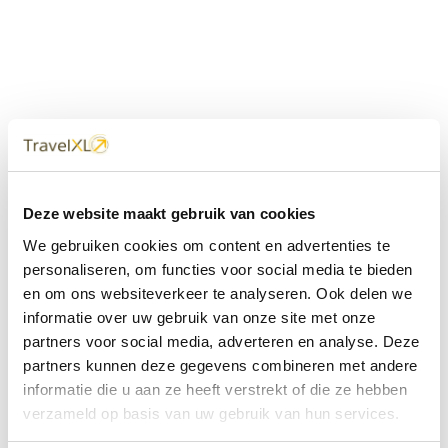
Uw
TravelXL
Reisbureau is altijd
Deze website maakt gebruik van cookies
dichtbij
We gebruiken cookies om content en advertenties te
Met 60+ verkooppunten in Nederland en België staan wij
personaliseren, om functies voor social media te bieden
met onze XL Travelcenters, mobiele reisadviseurs van
en om ons websiteverkeer te analyseren. Ook delen we
TravelXL@Home en deze website altijd voor uw vakantie
klaar.
informatie over uw gebruik van onze site met onze
partners voor social media, adverteren en analyse. Deze
• Ontzorgen van A-Z • Onafhankelijk advies • Maatwerk •
partners kunnen deze gegevens combineren met andere
Bespaar tijd en stress
informatie die u aan ze heeft verstrekt of die ze hebben
verzameld op basis van uw gebruik van hun services.
TravelXL
reisbureau's