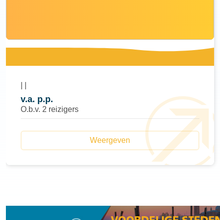
|
|
v.a.
p.p.
O.b.v. 2 reizigers
Weergeven