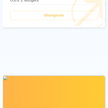
O.b.v. 2 reizigers
Weergeven