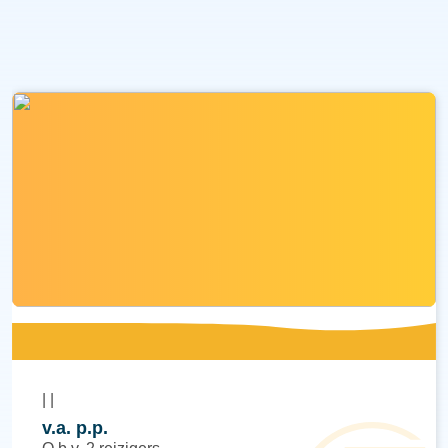
|
|
v.a.
p.p.