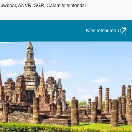
an
uwbaar, ANVR, SGR, Calamiteitenfonds!
Kies reisbureau