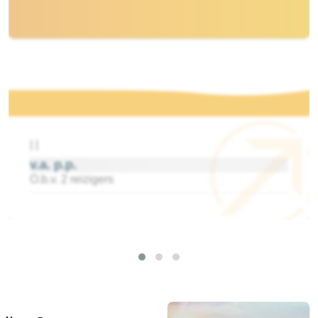
|
|
v.a.
p.p.
O.b.v. 2 reizigers