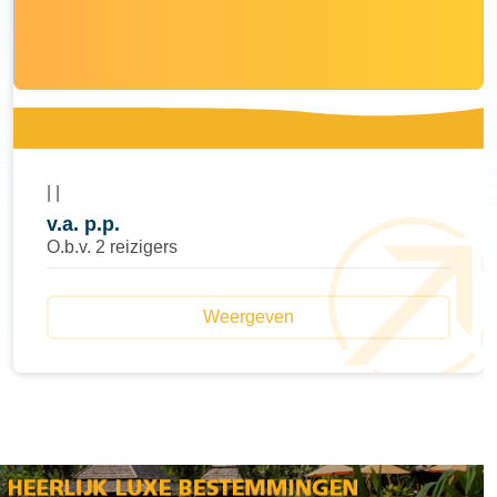
|
|
v.a.
p.p.
O.b.v. 2 reizigers
Weergeven