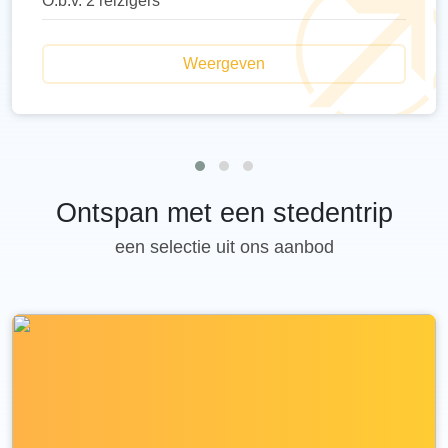
O.b.v. 2 reizigers
Weergeven
Ontspan met een stedentrip
een selectie uit ons aanbod