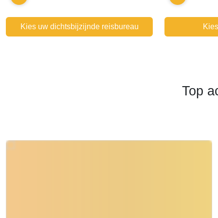
Kies uw dichtsbijzijnde reisbureau
Kies
Top a