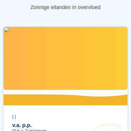
Zonnige eilanden in overvloed
|
|
v.a.
p.p.