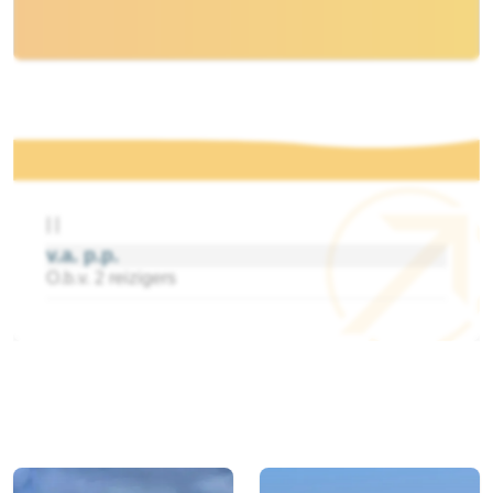
|
|
v.a.
p.p.
O.b.v. 2 reizigers