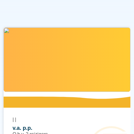
|
|
v.a.
p.p.