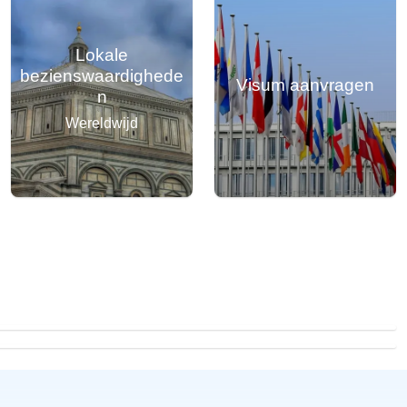
Lokale
bezienswaardighede
Visum aanvragen
n
Wereldwijd