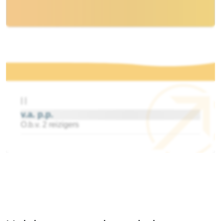
|
|
v.a.
p.p.
O.b.v. 2 reizigers