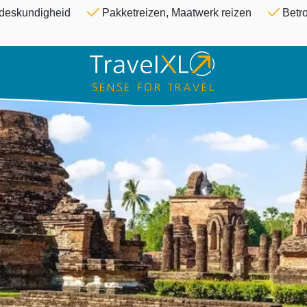
Overslaan en naar de inhoud ga
& deskundigheid
Pakketreizen, Maatwerk reizen
Betro