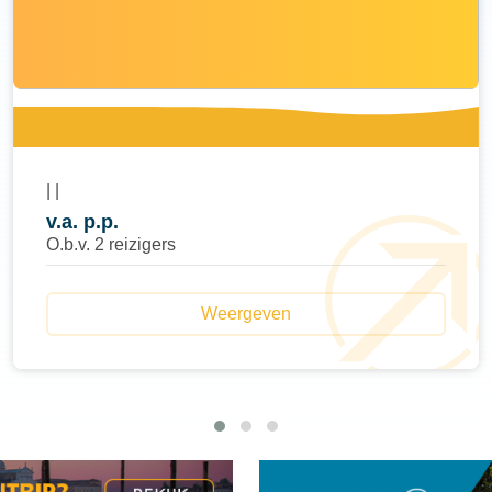
|
|
v.a.
p.p.
O.b.v. 2 reizigers
Weergeven