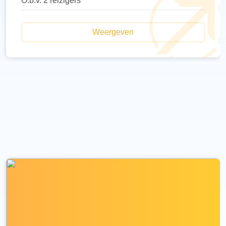
O.b.v. 2 reizigers
Weergeven