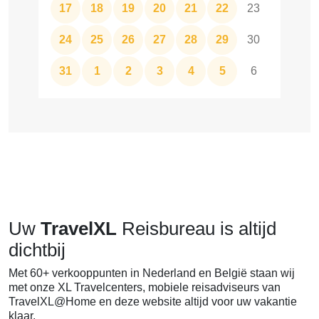
17
18
19
20
21
22
23
24
25
26
27
28
29
30
31
1
2
3
4
5
6
Uw
TravelXL
Reisbureau is altijd
dichtbij
Met 60+ verkooppunten in Nederland en België staan wij
met onze XL Travelcenters, mobiele reisadviseurs van
TravelXL@Home en deze website altijd voor uw vakantie
klaar.