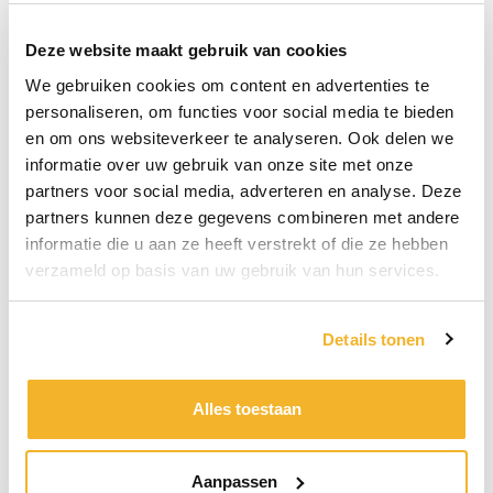
Deze website maakt gebruik van cookies
We gebruiken cookies om content en advertenties te
personaliseren, om functies voor social media te bieden
en om ons websiteverkeer te analyseren. Ook delen we
informatie over uw gebruik van onze site met onze
partners voor social media, adverteren en analyse. Deze
Tot spoedig ziens de koffie staat klaar!
partners kunnen deze gegevens combineren met andere
Team TravelXL Beuk Voorhout: Sandy, Peter & Patrick
informatie die u aan ze heeft verstrekt of die ze hebben
Beuk.
verzameld op basis van uw gebruik van hun services.
Details tonen
Alles toestaan
Aanpassen