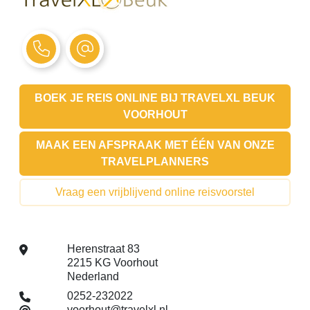
BOEK JE REIS ONLINE BIJ
TRAVELXL BEUK
VOORHOUT
MAAK EEN AFSPRAAK MET ÉÉN VAN ONZE
TRAVELPLANNERS
Vraag een vrijblijvend online reisvoorstel
Herenstraat 83
2215 KG Voorhout
Nederland
0252-232022
voorhout@travelxl.nl