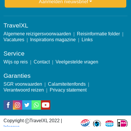
Aanmelden nieuwsbrief
TravelXL
Algemene reizigersvoorwaarden
Reisinformatie folder
Vacatures
Inspirations magazine
Links
Service
Wijs op reis
Contact
Veelgestelde vragen
Garanties
SGR voorwaarden
Calamiteitenfonds
Verantwoord reizen
Privacy statement
Social
Copyright
TravelXL 2022 |
Garantie icons
Inloggen