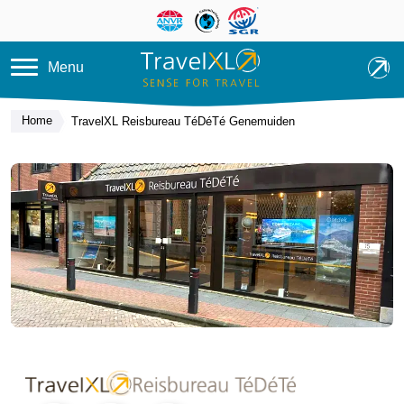
Overslaan en naar de inhoud ga
Menu
Home
TravelXL Reisbureau TéDéTé Genemuiden