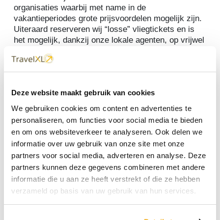
organisaties waarbij met name in de
vakantieperiodes grote prijsvoordelen mogelijk zijn.
Uiteraard reserveren wij “losse” vliegtickets en is
het mogelijk, dankzij onze lokale agenten, op vrijwel
alle bestemmingen reizen “op maat” voor u samen
te stellen.
Bel ons of mail ons, wij helpen u graag! Tot ziens
Jolanda, Ria, Gert en Jan.
Deze website maakt gebruik van cookies
We gebruiken cookies om content en advertenties te
Wilt u boeken?
Dat kan online als u klikt op de
button
>Zoek & Boek<
rechtsboven in het gele
personaliseren, om functies voor social media te bieden
informatiedeel of mail of bel ons op bovenstaand
en om ons websiteverkeer te analyseren. Ook delen we
email adres of telefoonnummer. Wij zijn 6 dagen per
informatie over uw gebruik van onze site met onze
week bereikbaar. Of maak eens een afspraak met
partners voor social media, adverteren en analyse. Deze
een van onze Travelplanners om uw vakantie te
partners kunnen deze gegevens combineren met andere
bespreken!
informatie die u aan ze heeft verstrekt of die ze hebben
verzameld op basis van uw gebruik van hun services.
Extra zekerheid
Boeken via onze eigen website geeft als zekerheid