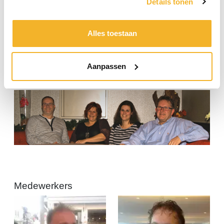
Details tonen
dat wij nadat de boeking is gemaakt, contact met u
zullen opnemen of alle details kloppen en u mogelijk
andere vragen heeft. Welke website/reisbureau
Alles toestaan
biedt u deze extra service?
Wilt u een vakantie van TUI boeken? Op onze
website vindt u het complete aanbod van TUI met
Aanpassen
exact dezelfde prijzen als u bij TUI boekt.
Medewerkers