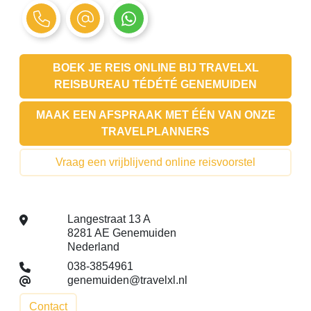
BOEK JE REIS ONLINE BIJ
TRAVELXL
REISBUREAU TÉDÉTÉ GENEMUIDEN
MAAK EEN AFSPRAAK MET ÉÉN VAN ONZE
TRAVELPLANNERS
Vraag een vrijblijvend online reisvoorstel
Langestraat 13 A
8281 AE Genemuiden
Nederland
038-3854961
genemuiden@travelxl.nl
Contact