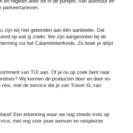
 en regelen alles tot in de puntjes: van autohuur en
e parkeertarieven.
au zijn wij niet gebonden aan één aanbieder. Dat
stemd op wat jij zoekt. We zijn aangesloten bij de
rming via het Calamiteitenfonds. Zo boek je altijd
sortiment van TUI aan. Of je nu op zoek bent naar
rondreis? Wij kennen de producten door en door en
-reis, met de service die je van Travel XL van
eland! Een erkenning waar we nog steeds trots op
rvice, met oog voor jouw wensen en reisplezier.