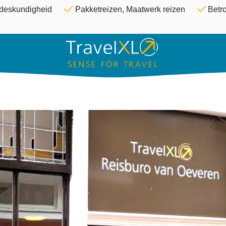
Overslaan en naar de inhoud ga
& deskundigheid
Pakketreizen, Maatwerk reizen
Betro