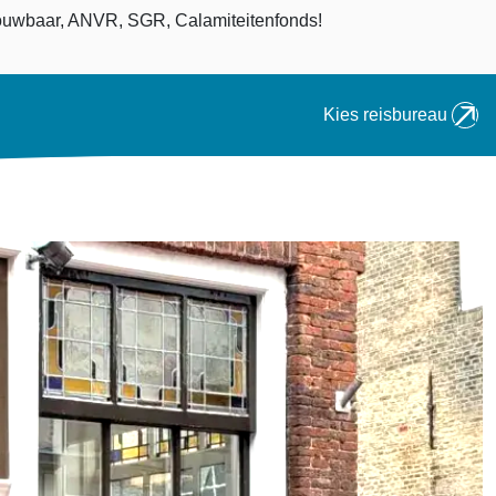
an
uwbaar, ANVR, SGR, Calamiteitenfonds!
Kies reisbureau