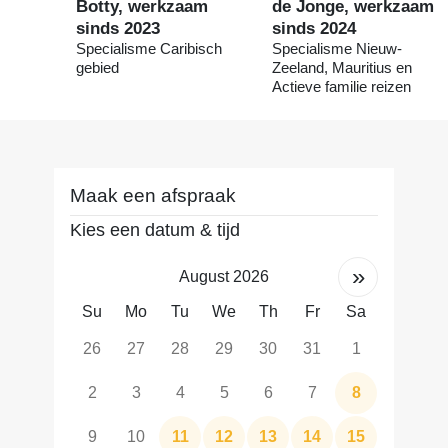
Botty, werkzaam
de Jonge, werkzaam
sinds 2023
sinds 2024
Specialisme Caribisch
Specialisme Nieuw-
gebied
Zeeland, Mauritius en
Actieve familie reizen
Maak een afspraak
Kies een datum & tijd
»
August 2026
Su
Mo
Tu
We
Th
Fr
Sa
26
27
28
29
30
31
1
2
3
4
5
6
7
8
9
10
11
12
13
14
15