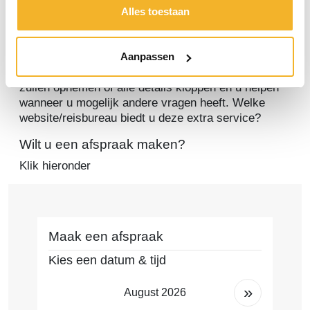
dezelfde prijzen als bij de reisorganisaties zelf.
Alles toestaan
Extra zekerheid !!
Boeken via onze eigen website geeft als zekerheid
Aanpassen
dat wij, nadat de boeking is gemaakt, contact met u
zullen opnemen of alle details kloppen en u helpen
wanneer u mogelijk andere vragen heeft. Welke
website/reisbureau biedt u deze extra service?
Wilt u een afspraak maken?
Klik hieronder
Maak een afspraak
Kies een datum & tijd
»
August 2026