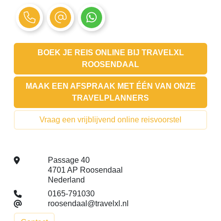
BOEK JE REIS ONLINE BIJ
TRAVELXL
ROOSENDAAL
MAAK EEN AFSPRAAK MET ÉÉN VAN ONZE
TRAVELPLANNERS
Vraag een vrijblijvend online reisvoorstel
Passage 40
4701 AP Roosendaal
Nederland
0165-791030
roosendaal@travelxl.nl