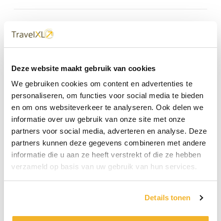
Ervaring in reizen
TravelXL verkoopt pakketreizen van bijvoorbeeld
TUI, Corendon, Sunair, MSC Cruises, Holland
Amerika Lijn en Corendon, maar kan ook reizen op
Deze website maakt gebruik van cookies
maat samenstellen. De passie van de medewerkers
We gebruiken cookies om content en advertenties te
van TravelXL is reizen en daardoor kennen ze
personaliseren, om functies voor social media te bieden
overal de mooiste plekjes. Van die ervaring
profiteren de klanten van TravelXL bij het boeken
en om ons websiteverkeer te analyseren. Ook delen we
van de perfecte vakantie. Veel klanten komen dan
informatie over uw gebruik van onze site met onze
ook ieder jaar terug om door TravelXL hun reis te
partners voor social media, adverteren en analyse. Deze
laten samenstellen. Vertrouwde gezichten, een
partners kunnen deze gegevens combineren met andere
prima prijs en persoonlijk advies voor een
informatie die u aan ze heeft verstrekt of die ze hebben
droomreis: dat is wat reisbureau TravelXL
verzameld op basis van uw gebruik van hun services.
bezoekers aan de Passage te bieden heeft.
Wilt u een vakantie van TUI, Corendon, de Jong
Details tonen
Intra of een andere reisorganisatie boeken? Op onze
website vindt u het complete aanbod met exact