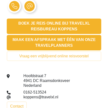
BOEK JE REIS ONLINE BIJ
TRAVELXL
REISBUREAU KOPPENS
MAAK EEN AFSPRAAK MET ÉÉN VAN ONZE
TRAVELPLANNERS
Vraag een vrijblijvend online reisvoorstel
Hoofdstraat 7
4941 DC Raamsdonksveer
Nederland
0162-513524
koppens@travelxl.nl
Contact