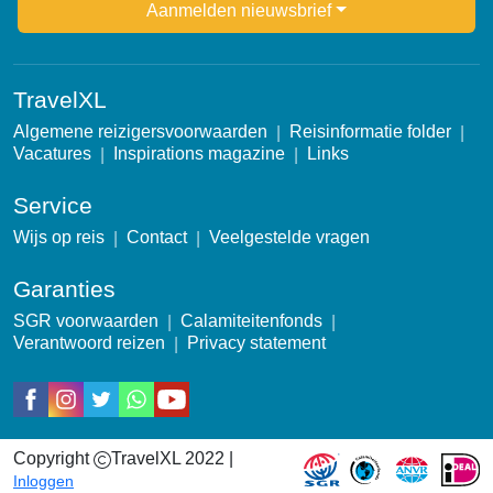
Newsletter
Aanmelden nieuwsbrief
TravelXL
Algemene reizigersvoorwaarden
Reisinformatie folder
Vacatures
Inspirations magazine
Links
Service
Wijs op reis
Contact
Veelgestelde vragen
Garanties
SGR voorwaarden
Calamiteitenfonds
Verantwoord reizen
Privacy statement
Social
Copyright
TravelXL 2022 |
Garantie icons
Inloggen