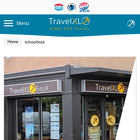
Overslaan en naar de inhoud ga
Menu
Home
txlvoorhout