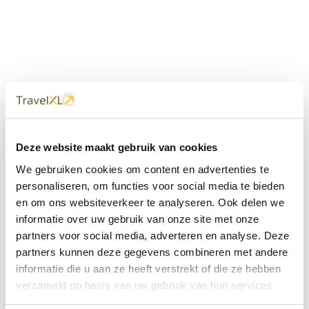
Uw
TravelXL
Reisbureau is altijd
Deze website maakt gebruik van cookies
dichtbij
We gebruiken cookies om content en advertenties te
Met 60+ verkooppunten in Nederland en België staan wij
personaliseren, om functies voor social media te bieden
met onze XL Travelcenters, mobiele reisadviseurs van
en om ons websiteverkeer te analyseren. Ook delen we
TravelXL@Home en deze website altijd voor uw vakantie
klaar.
informatie over uw gebruik van onze site met onze
partners voor social media, adverteren en analyse. Deze
• Ontzorgen van A-Z • Onafhankelijk advies • Maatwerk •
partners kunnen deze gegevens combineren met andere
Bespaar tijd en stress
informatie die u aan ze heeft verstrekt of die ze hebben
verzameld op basis van uw gebruik van hun services.
TravelXL
reisbureau's