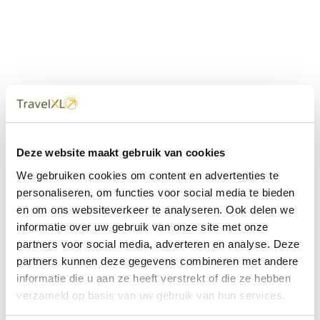
Uw
TravelXL
Reisbureau is altijd
Deze website maakt gebruik van cookies
dichtbij
We gebruiken cookies om content en advertenties te
Met 60+ verkooppunten in Nederland en België staan wij
personaliseren, om functies voor social media te bieden
met onze XL Travelcenters, mobiele reisadviseurs van
en om ons websiteverkeer te analyseren. Ook delen we
TravelXL@Home en deze website altijd voor uw vakantie
klaar.
informatie over uw gebruik van onze site met onze
partners voor social media, adverteren en analyse. Deze
• Ontzorgen van A-Z • Onafhankelijk advies • Maatwerk •
partners kunnen deze gegevens combineren met andere
Bespaar tijd en stress
informatie die u aan ze heeft verstrekt of die ze hebben
verzameld op basis van uw gebruik van hun services.
TravelXL
reisbureau's