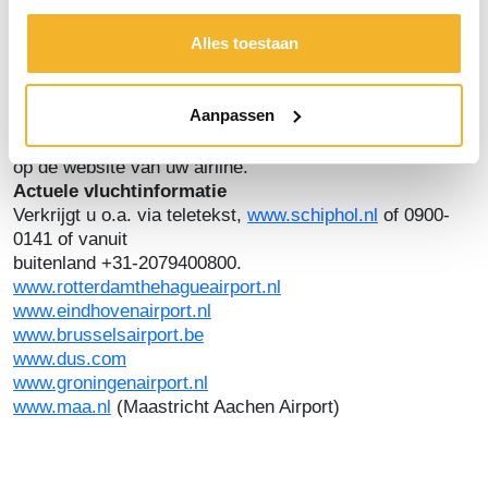
de checkin op de luchthaven dan heeft u minder keuze
Alles toestaan
en kan het zijn dat u niet naast elkaar kunt zitten.
Weersinvloed en vertraging
Sneeuw, storm, wateroverlast, etc. kunnen ervoor
Aanpassen
zorgen dat uw vlucht mogelijk is/ wordt vertraagd.
Bestaat die kans, check dan de actuele vluchtinformatie
op de website van uw airline.
Actuele vluchtinformatie
Verkrijgt u o.a. via teletekst,
www.schiphol.nl
of 0900-
0141 of vanuit
buitenland +31-2079400800.
www.rotterdamthehagueairport.nl
www.eindhovenairport.nl
www.brusselsairport.be
www.dus.com
www.groningenairport.nl
www.maa.nl
(Maastricht Aachen Airport)