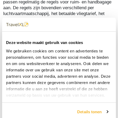
passen regelmatig de regels voor ruim- en handbagage
aan. De regels zijn bovendien verschillend per
luchtvaartmaatschappij, het betaalde vliegtarief, het
moment van boeken, of u online de bagage bijboekt of
dat op de luchthaven bij checkin doet, soms betaalt u
per stuk of per gewicht, etc. Onoverzichtelijke regels die
tevens steeds strenger worden toegepast. Het is vaak
voordeliger en zeker makkelijker om gelijk met de
Deze website maakt gebruik van cookies
reservering ook de bagage bij te boeken en uw stoel te
We gebruiken cookies om content en advertenties te
reserveren. Voorkom onplezierige verrassingen en
personaliseren, om functies voor social media te bieden
check ruim voor vertrek of en welke bagage is
en om ons websiteverkeer te analyseren. Ook delen we
inbegrepen. Vraag het Travelcenter waar u geboekt
informatie over uw gebruik van onze site met onze
heeft.
partners voor social media, adverteren en analyse. Deze
Stoelreserveringen
partners kunnen deze gegevens combineren met andere
De mogelijkheid bestaat om tegen meerprijs reeds bij
boeking, of anders vanaf 30 dagen voor vertrek t/m
informatie die u aan ze heeft verstrekt of die ze hebben
24/48 uur voor vertrek, een door u gewenste stoel te
verzameld op basis van uw gebruik van hun services.
reserveren. De meerprijs/toeslag en de mogelijkheid
verschilt hierbij per luchtvaartmaatschappij. Dat kan
online (met creditcard betaling) of kunt u gelijk met uw
Details tonen
vlucht bij uw Travelcenter regelen. Doet u dit later of bij