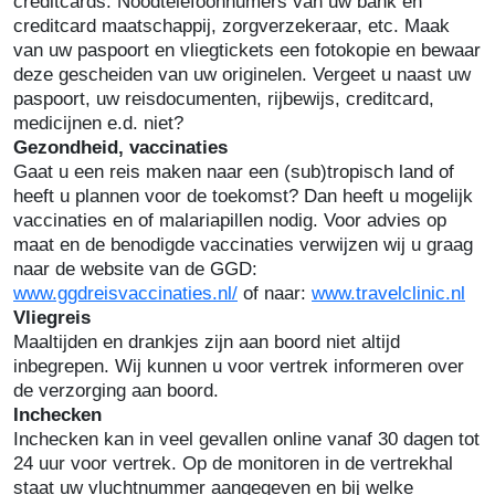
creditcards. Noodtelefoonnumers van uw bank en
creditcard maatschappij, zorgverzekeraar, etc. Maak
van uw paspoort en vliegtickets een fotokopie en bewaar
deze gescheiden van uw originelen. Vergeet u naast uw
paspoort, uw reisdocumenten, rijbewijs, creditcard,
medicijnen e.d. niet?
Gezondheid, vaccinaties
Gaat u een reis maken naar een (sub)tropisch land of
heeft u plannen voor de toekomst? Dan heeft u mogelijk
vaccinaties en of malariapillen nodig. Voor advies op
maat en de benodigde vaccinaties verwijzen wij u graag
naar de website van de GGD:
www.ggdreisvaccinaties.nl/
of naar:
www.travelclinic.nl
Vliegreis
Maaltijden en drankjes zijn aan boord niet altijd
inbegrepen. Wij kunnen u voor vertrek informeren over
de verzorging aan boord.
Inchecken
Inchecken kan in veel gevallen online vanaf 30 dagen tot
24 uur voor vertrek. Op de monitoren in de vertrekhal
staat uw vluchtnummer aangegeven en bij welke