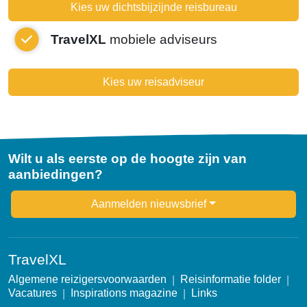
Kies uw dichtsbijzijnde reisbureau
TravelXL
mobiele adviseurs
Kies uw reisadviseur
Wilt u als eerste op de hoogte zijn van
aanbiedingen?
Newsletter
Aanmelden nieuwsbrief
TravelXL
Algemene reizigersvoorwaarden
Reisinformatie folder
Vacatures
Inspirations magazine
Links