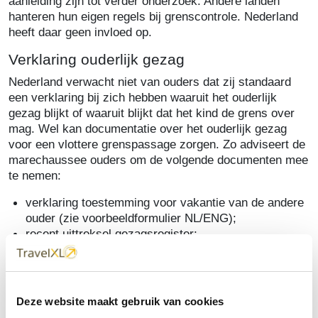
aanleiding zijn tot verder onderzoek. Andere landen
hanteren hun eigen regels bij grenscontrole. Nederland
heeft daar geen invloed op.
Verklaring ouderlijk gezag
Nederland verwacht niet van ouders dat zij standaard
een verklaring bij zich hebben waaruit het ouderlijk
gezag blijkt of waaruit blijkt dat het kind de grens over
mag. Wel kan documentatie over het ouderlijk gezag
voor een vlottere grenspassage zorgen. Zo adviseert de
marechaussee ouders om de volgende documenten mee
te nemen:
verklaring toestemming voor vakantie van de andere
ouder (zie voorbeeldformulier NL/ENG);
recent uittreksel gezagsregister;
recent uittreksel GBA van het kind;
kopie van paspoort van toestemminggevende ouder;
eventueel uitspraak met betrekking tot gezag en
omgang;
Deze website maakt gebruik van cookies
eventueel het ouderschapsplan;