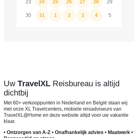
23
24
25
26
27
28
29
30
31
1
2
3
4
5
Uw
TravelXL
Reisbureau is altijd
dichtbij
Met 60+ verkooppunten in Nederland en België staan wij
met onze XL Travelcenters, mobiele reisadviseurs van
TravelXL@Home en deze website altijd voor uw vakantie
klaar.
• Ontzorgen van A-Z • Onafhankelijk advies • Maatwerk •