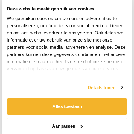
Bijna alle reizen kunnen wij u aanbieden. Deze kunt
Deze website maakt gebruik van cookies
u zelf reserveren via de uitgebreide zoek & boek
functie, waar u kunt zoeken naar de voor u
We gebruiken cookies om content en advertenties te
geschikte reis. Mocht u dit niet prettig vinden dan
personaliseren, om functies voor social media te bieden
bent u vanzelfsprekend welkom op ons gezellige
en om ons websiteverkeer te analyseren. Ook delen we
reisburo waar de koffie en/of thee voor u klaar staat.
informatie over uw gebruik van onze site met onze
Samen met u zullen wij dan op zoek gaan naar de
partners voor social media, adverteren en analyse. Deze
reis die het beste bij uw wensen past. Uiteraard kunt
partners kunnen deze gegevens combineren met andere
u ook telefonisch of per mail bij ons informeren of
informatie die u aan ze heeft verstrekt of die ze hebben
reserveren.
verzameld op basis van uw gebruik van hun services.
Details tonen
Alles toestaan
Mocht u de door u gewenste reis niet terug kunnen
vinden dan kunt u ook altijd bij ons informeren. Niet
alles is via internet samen te stellen of te boeken en
Aanpassen
gezien wij buiten de brochures ook nog een