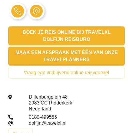
BOEK JE REIS ONLINE BIJ
TRAVELXL
DOLFIJN REISBURO
MAAK EEN AFSPRAAK MET ÉÉN VAN ONZE
TRAVELPLANNERS
Vraag een vrijblijvend online reisvoorstel
Dillenburgplein 48
2983 CC Ridderkerk
Nederland
0180-499555
dolfijn@travelxl.nl