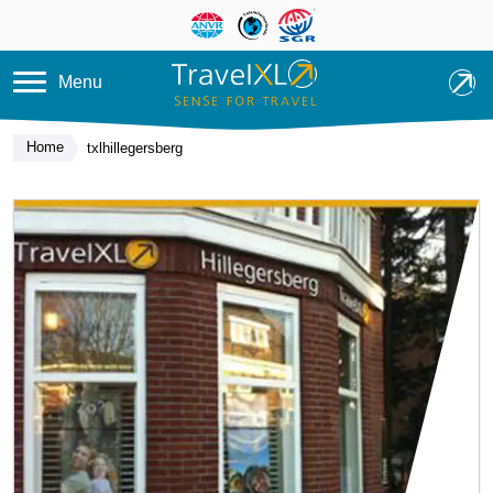
Overslaan en naar de inhoud ga
Menu
Home
txlhillegersberg