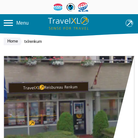
Overslaan en naar de inhoud ga
Menu
Home
txlrenkum