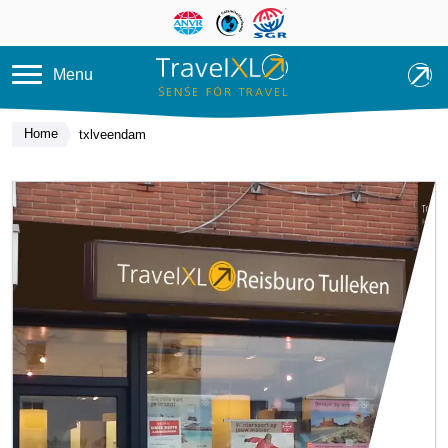
Overslaan en naar de inhoud ga
Menu
Home
txlveendam