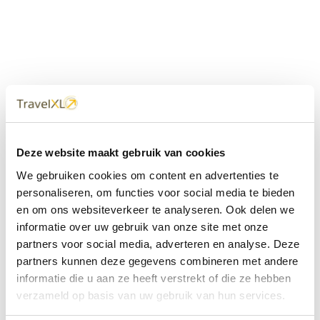
Uw
TravelXL
Reisbureau is altijd
Deze website maakt gebruik van cookies
dichtbij
We gebruiken cookies om content en advertenties te
Met 60+ verkooppunten in Nederland en België staan wij
personaliseren, om functies voor social media te bieden
met onze XL Travelcenters, mobiele reisadviseurs van
en om ons websiteverkeer te analyseren. Ook delen we
TravelXL@Home en deze website altijd voor uw vakantie
klaar.
informatie over uw gebruik van onze site met onze
partners voor social media, adverteren en analyse. Deze
• Ontzorgen van A-Z • Onafhankelijk advies • Maatwerk •
partners kunnen deze gegevens combineren met andere
Bespaar tijd en stress
informatie die u aan ze heeft verstrekt of die ze hebben
verzameld op basis van uw gebruik van hun services.
TravelXL
reisbureau's