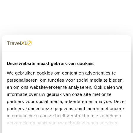
Uw
TravelXL
Reisbureau is altijd
Deze website maakt gebruik van cookies
dichtbij
We gebruiken cookies om content en advertenties te
Met 60+ verkooppunten in Nederland en België staan wij
personaliseren, om functies voor social media te bieden
met onze XL Travelcenters, mobiele reisadviseurs van
en om ons websiteverkeer te analyseren. Ook delen we
TravelXL@Home en deze website altijd voor uw vakantie
klaar.
informatie over uw gebruik van onze site met onze
partners voor social media, adverteren en analyse. Deze
• Ontzorgen van A-Z • Onafhankelijk advies • Maatwerk •
partners kunnen deze gegevens combineren met andere
Bespaar tijd en stress
informatie die u aan ze heeft verstrekt of die ze hebben
verzameld op basis van uw gebruik van hun services.
TravelXL
reisbureau's