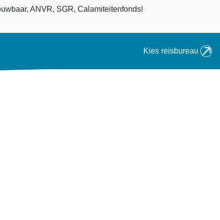
an
uwbaar, ANVR, SGR, Calamiteitenfonds!
Kies reisbureau