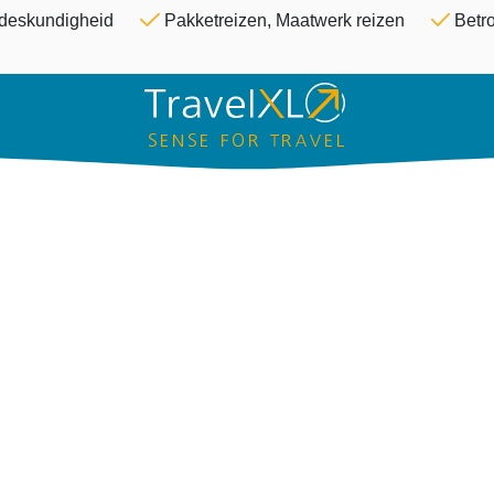
Overslaan en naar de inhoud ga
& deskundigheid
Pakketreizen, Maatwerk reizen
Betro