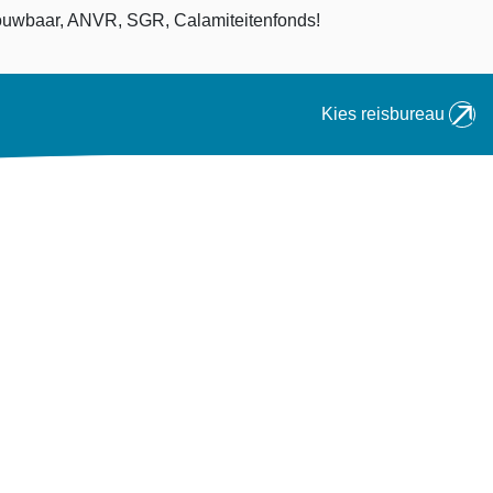
an
uwbaar, ANVR, SGR, Calamiteitenfonds!
Kies reisbureau