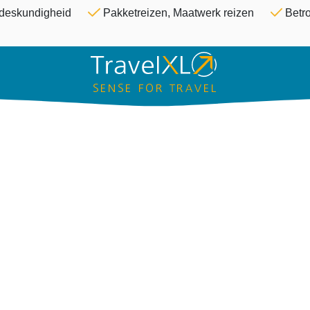
Overslaan en naar de inhoud ga
& deskundigheid
Pakketreizen, Maatwerk reizen
Betro