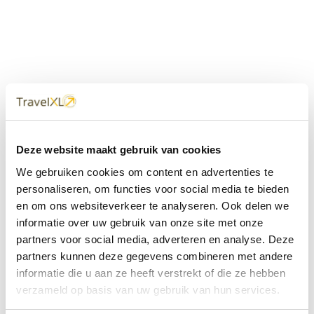
Uw
TravelXL
Reisbureau is altijd
Deze website maakt gebruik van cookies
dichtbij
We gebruiken cookies om content en advertenties te
Met 60+ verkooppunten in Nederland en België staan wij
personaliseren, om functies voor social media te bieden
met onze XL Travelcenters, mobiele reisadviseurs van
en om ons websiteverkeer te analyseren. Ook delen we
TravelXL@Home en deze website altijd voor uw vakantie
klaar.
informatie over uw gebruik van onze site met onze
partners voor social media, adverteren en analyse. Deze
• Ontzorgen van A-Z • Onafhankelijk advies • Maatwerk •
partners kunnen deze gegevens combineren met andere
Bespaar tijd en stress
informatie die u aan ze heeft verstrekt of die ze hebben
verzameld op basis van uw gebruik van hun services.
TravelXL
reisbureau's