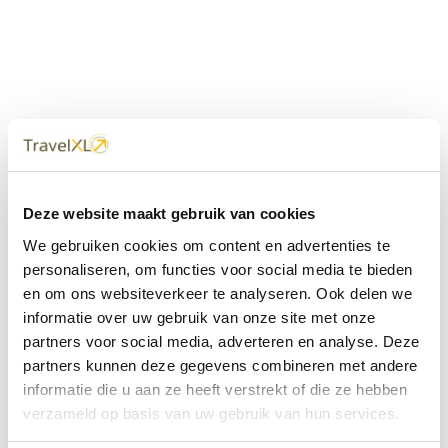
Uw
TravelXL
Reisbureau is altijd
Deze website maakt gebruik van cookies
dichtbij
We gebruiken cookies om content en advertenties te
Met 60+ verkooppunten in Nederland en België staan wij
personaliseren, om functies voor social media te bieden
met onze XL Travelcenters, mobiele reisadviseurs van
en om ons websiteverkeer te analyseren. Ook delen we
TravelXL@Home en deze website altijd voor uw vakantie
klaar.
informatie over uw gebruik van onze site met onze
partners voor social media, adverteren en analyse. Deze
• Ontzorgen van A-Z • Onafhankelijk advies • Maatwerk •
partners kunnen deze gegevens combineren met andere
Bespaar tijd en stress
informatie die u aan ze heeft verstrekt of die ze hebben
verzameld op basis van uw gebruik van hun services.
TravelXL
reisbureau's