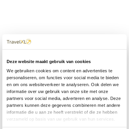
Uw
TravelXL
Reisbureau is altijd
Deze website maakt gebruik van cookies
dichtbij
We gebruiken cookies om content en advertenties te
Met 60+ verkooppunten in Nederland en België staan wij
personaliseren, om functies voor social media te bieden
met onze XL Travelcenters, mobiele reisadviseurs van
en om ons websiteverkeer te analyseren. Ook delen we
TravelXL@Home en deze website altijd voor uw vakantie
klaar.
informatie over uw gebruik van onze site met onze
partners voor social media, adverteren en analyse. Deze
• Ontzorgen van A-Z • Onafhankelijk advies • Maatwerk •
partners kunnen deze gegevens combineren met andere
Bespaar tijd en stress
informatie die u aan ze heeft verstrekt of die ze hebben
verzameld op basis van uw gebruik van hun services.
TravelXL
reisbureau's