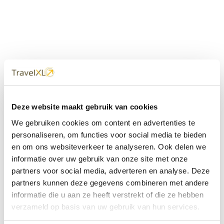
Uw
TravelXL
Reisbureau is altijd
Deze website maakt gebruik van cookies
dichtbij
We gebruiken cookies om content en advertenties te
Met 60+ verkooppunten in Nederland en België staan wij
personaliseren, om functies voor social media te bieden
met onze XL Travelcenters, mobiele reisadviseurs van
en om ons websiteverkeer te analyseren. Ook delen we
TravelXL@Home en deze website altijd voor uw vakantie
klaar.
informatie over uw gebruik van onze site met onze
partners voor social media, adverteren en analyse. Deze
• Ontzorgen van A-Z • Onafhankelijk advies • Maatwerk •
partners kunnen deze gegevens combineren met andere
Bespaar tijd en stress
informatie die u aan ze heeft verstrekt of die ze hebben
verzameld op basis van uw gebruik van hun services.
TravelXL
reisbureau's