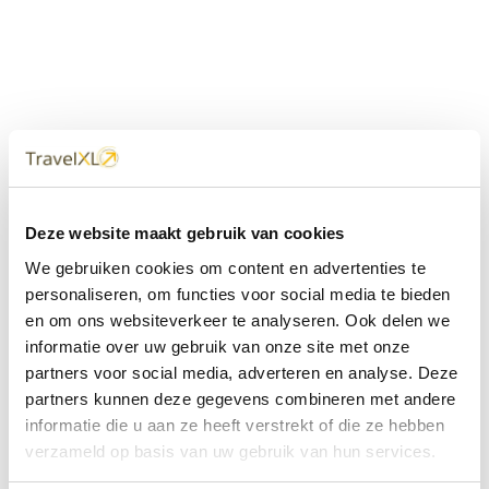
Uw
TravelXL
Reisbureau is altijd
Deze website maakt gebruik van cookies
dichtbij
We gebruiken cookies om content en advertenties te
Met 60+ verkooppunten in Nederland en België staan wij
personaliseren, om functies voor social media te bieden
met onze XL Travelcenters, mobiele reisadviseurs van
en om ons websiteverkeer te analyseren. Ook delen we
TravelXL@Home en deze website altijd voor uw vakantie
klaar.
informatie over uw gebruik van onze site met onze
partners voor social media, adverteren en analyse. Deze
• Ontzorgen van A-Z • Onafhankelijk advies • Maatwerk •
partners kunnen deze gegevens combineren met andere
Bespaar tijd en stress
informatie die u aan ze heeft verstrekt of die ze hebben
verzameld op basis van uw gebruik van hun services.
TravelXL
reisbureau's