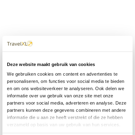
Uw
TravelXL
Reisbureau is altijd
Deze website maakt gebruik van cookies
dichtbij
We gebruiken cookies om content en advertenties te
Met 60+ verkooppunten in Nederland en België staan wij
personaliseren, om functies voor social media te bieden
met onze XL Travelcenters, mobiele reisadviseurs van
en om ons websiteverkeer te analyseren. Ook delen we
TravelXL@Home en deze website altijd voor uw vakantie
klaar.
informatie over uw gebruik van onze site met onze
partners voor social media, adverteren en analyse. Deze
• Ontzorgen van A-Z • Onafhankelijk advies • Maatwerk •
partners kunnen deze gegevens combineren met andere
Bespaar tijd en stress
informatie die u aan ze heeft verstrekt of die ze hebben
verzameld op basis van uw gebruik van hun services.
TravelXL
reisbureau's