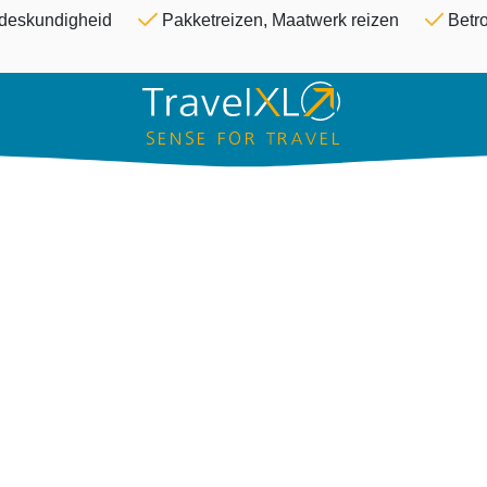
Overslaan en naar de inhoud ga
& deskundigheid
Pakketreizen, Maatwerk reizen
Betro