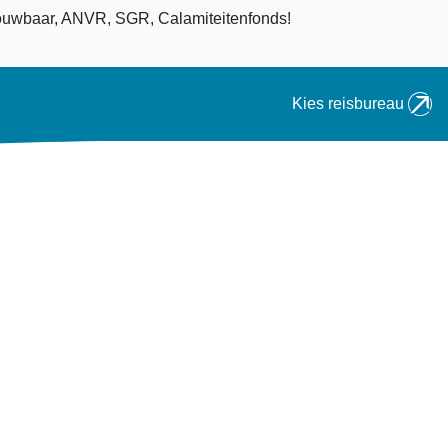
an
uwbaar, ANVR, SGR, Calamiteitenfonds!
Kies reisbureau