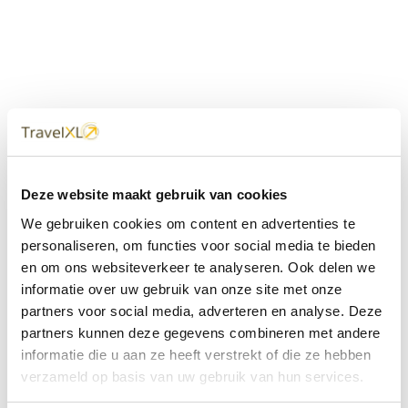
Uw
TravelXL
Reisbureau is altijd
Deze website maakt gebruik van cookies
dichtbij
We gebruiken cookies om content en advertenties te
Met 60+ verkooppunten in Nederland en België staan wij
personaliseren, om functies voor social media te bieden
met onze XL Travelcenters, mobiele reisadviseurs van
en om ons websiteverkeer te analyseren. Ook delen we
TravelXL@Home en deze website altijd voor uw vakantie
klaar.
informatie over uw gebruik van onze site met onze
partners voor social media, adverteren en analyse. Deze
• Ontzorgen van A-Z • Onafhankelijk advies • Maatwerk •
partners kunnen deze gegevens combineren met andere
Bespaar tijd en stress
informatie die u aan ze heeft verstrekt of die ze hebben
verzameld op basis van uw gebruik van hun services.
TravelXL
reisbureau's