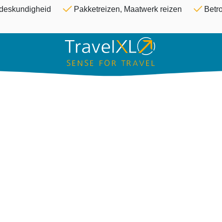
Overslaan en naar de inhoud ga
& deskundigheid
Pakketreizen, Maatwerk reizen
Betro