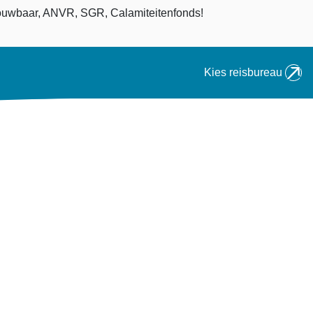
an
uwbaar, ANVR, SGR, Calamiteitenfonds!
Kies reisbureau