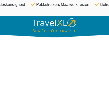
Overslaan en naar de inhoud ga
& deskundigheid
Pakketreizen, Maatwerk reizen
Betro