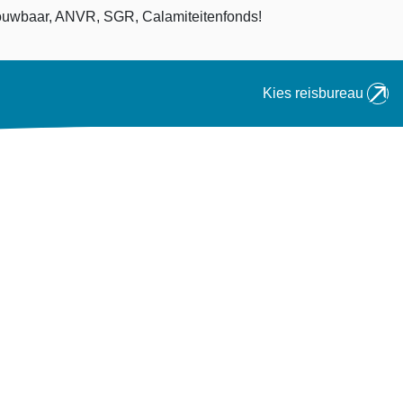
an
uwbaar, ANVR, SGR, Calamiteitenfonds!
Kies reisbureau