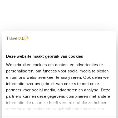
Uw
TravelXL
Reisbureau is altijd
Deze website maakt gebruik van cookies
dichtbij
We gebruiken cookies om content en advertenties te
Met 60+ verkooppunten in Nederland en België staan wij
personaliseren, om functies voor social media te bieden
met onze XL Travelcenters, mobiele reisadviseurs van
en om ons websiteverkeer te analyseren. Ook delen we
TravelXL@Home en deze website altijd voor uw vakantie
klaar.
informatie over uw gebruik van onze site met onze
partners voor social media, adverteren en analyse. Deze
• Ontzorgen van A-Z • Onafhankelijk advies • Maatwerk •
partners kunnen deze gegevens combineren met andere
Bespaar tijd en stress
informatie die u aan ze heeft verstrekt of die ze hebben
verzameld op basis van uw gebruik van hun services.
TravelXL
reisbureau's