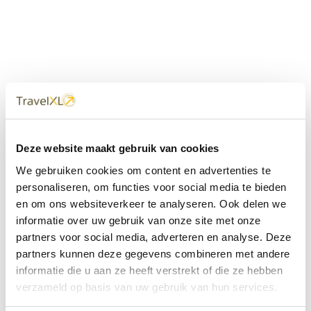
Uw
TravelXL
Reisbureau is altijd
Deze website maakt gebruik van cookies
dichtbij
We gebruiken cookies om content en advertenties te
Met 60+ verkooppunten in Nederland en België staan wij
personaliseren, om functies voor social media te bieden
met onze XL Travelcenters, mobiele reisadviseurs van
en om ons websiteverkeer te analyseren. Ook delen we
TravelXL@Home en deze website altijd voor uw vakantie
klaar.
informatie over uw gebruik van onze site met onze
partners voor social media, adverteren en analyse. Deze
• Ontzorgen van A-Z • Onafhankelijk advies • Maatwerk •
partners kunnen deze gegevens combineren met andere
Bespaar tijd en stress
informatie die u aan ze heeft verstrekt of die ze hebben
verzameld op basis van uw gebruik van hun services.
TravelXL
reisbureau's