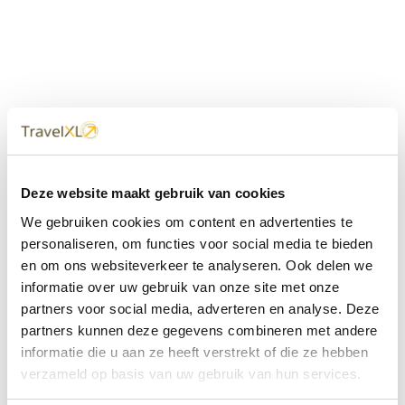
Uw
TravelXL
Reisbureau is altijd
Deze website maakt gebruik van cookies
dichtbij
We gebruiken cookies om content en advertenties te
Met 60+ verkooppunten in Nederland en België staan wij
personaliseren, om functies voor social media te bieden
met onze XL Travelcenters, mobiele reisadviseurs van
en om ons websiteverkeer te analyseren. Ook delen we
TravelXL@Home en deze website altijd voor uw vakantie
klaar.
informatie over uw gebruik van onze site met onze
partners voor social media, adverteren en analyse. Deze
• Ontzorgen van A-Z • Onafhankelijk advies • Maatwerk •
partners kunnen deze gegevens combineren met andere
Bespaar tijd en stress
informatie die u aan ze heeft verstrekt of die ze hebben
verzameld op basis van uw gebruik van hun services.
TravelXL
reisbureau's