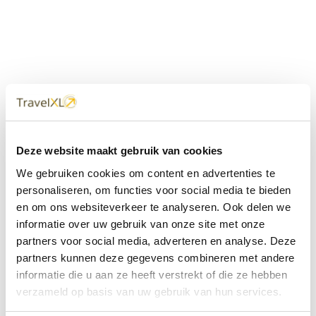
Uw
TravelXL
Reisbureau is altijd
Deze website maakt gebruik van cookies
dichtbij
We gebruiken cookies om content en advertenties te
Met 60+ verkooppunten in Nederland en België staan wij
personaliseren, om functies voor social media te bieden
met onze XL Travelcenters, mobiele reisadviseurs van
en om ons websiteverkeer te analyseren. Ook delen we
TravelXL@Home en deze website altijd voor uw vakantie
klaar.
informatie over uw gebruik van onze site met onze
partners voor social media, adverteren en analyse. Deze
• Ontzorgen van A-Z • Onafhankelijk advies • Maatwerk •
partners kunnen deze gegevens combineren met andere
Bespaar tijd en stress
informatie die u aan ze heeft verstrekt of die ze hebben
verzameld op basis van uw gebruik van hun services.
TravelXL
reisbureau's