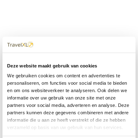
Uw
TravelXL
Reisbureau is altijd
Deze website maakt gebruik van cookies
dichtbij
We gebruiken cookies om content en advertenties te
Met 60+ verkooppunten in Nederland en België staan wij
personaliseren, om functies voor social media te bieden
met onze XL Travelcenters, mobiele reisadviseurs van
en om ons websiteverkeer te analyseren. Ook delen we
TravelXL@Home en deze website altijd voor uw vakantie
klaar.
informatie over uw gebruik van onze site met onze
partners voor social media, adverteren en analyse. Deze
• Ontzorgen van A-Z • Onafhankelijk advies • Maatwerk •
partners kunnen deze gegevens combineren met andere
Bespaar tijd en stress
informatie die u aan ze heeft verstrekt of die ze hebben
verzameld op basis van uw gebruik van hun services.
TravelXL
reisbureau's