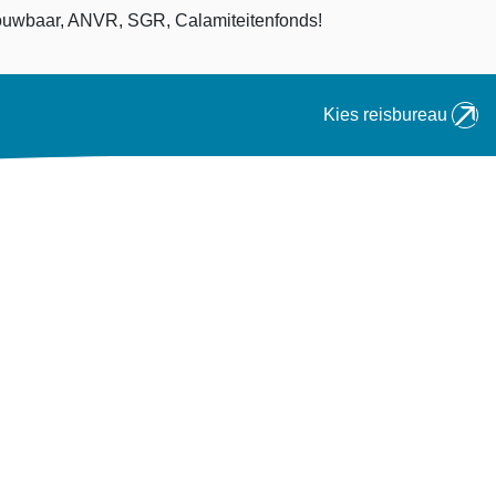
an
uwbaar, ANVR, SGR, Calamiteitenfonds!
Kies reisbureau