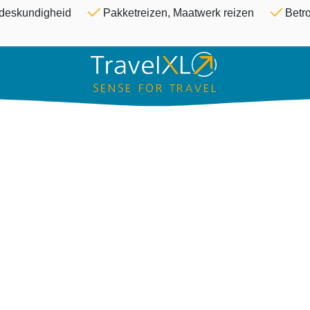
Overslaan en naar de inhoud ga
& deskundigheid
Pakketreizen, Maatwerk reizen
Betro