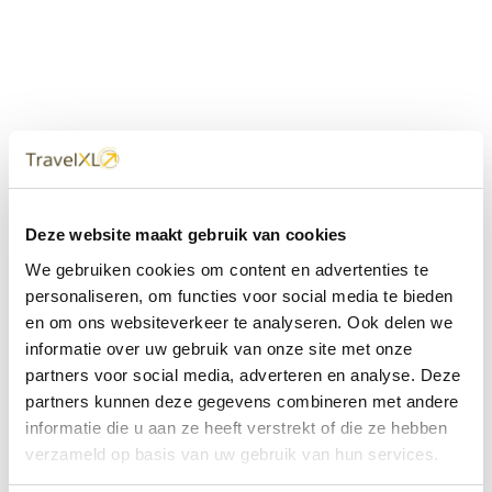
Uw
TravelXL
Reisbureau is altijd
Deze website maakt gebruik van cookies
dichtbij
We gebruiken cookies om content en advertenties te
Met 60+ verkooppunten in Nederland en België staan wij
personaliseren, om functies voor social media te bieden
met onze XL Travelcenters, mobiele reisadviseurs van
en om ons websiteverkeer te analyseren. Ook delen we
TravelXL@Home en deze website altijd voor uw vakantie
klaar.
informatie over uw gebruik van onze site met onze
partners voor social media, adverteren en analyse. Deze
• Ontzorgen van A-Z • Onafhankelijk advies • Maatwerk •
partners kunnen deze gegevens combineren met andere
Bespaar tijd en stress
informatie die u aan ze heeft verstrekt of die ze hebben
verzameld op basis van uw gebruik van hun services.
TravelXL
reisbureau's