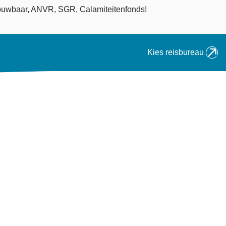
an
uwbaar, ANVR, SGR, Calamiteitenfonds!
Kies reisbureau