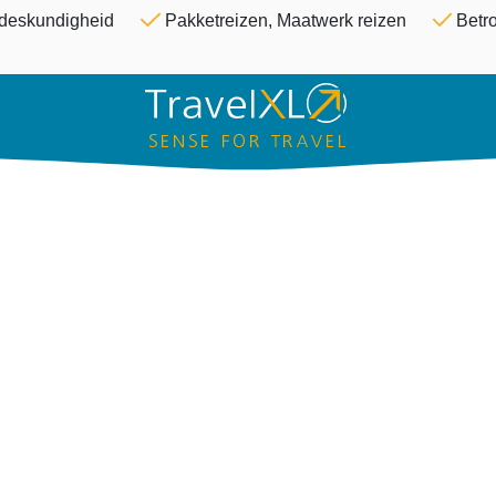
Overslaan en naar de inhoud ga
& deskundigheid
Pakketreizen, Maatwerk reizen
Betro