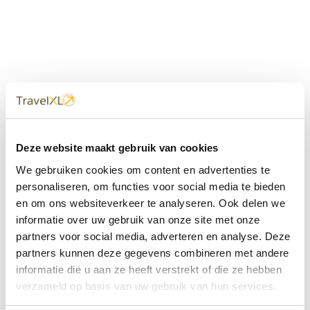
Uw
TravelXL
Reisbureau is altijd
Deze website maakt gebruik van cookies
dichtbij
We gebruiken cookies om content en advertenties te
Met 60+ verkooppunten in Nederland en België staan wij
personaliseren, om functies voor social media te bieden
met onze XL Travelcenters, mobiele reisadviseurs van
en om ons websiteverkeer te analyseren. Ook delen we
TravelXL@Home en deze website altijd voor uw vakantie
klaar.
informatie over uw gebruik van onze site met onze
partners voor social media, adverteren en analyse. Deze
• Ontzorgen van A-Z • Onafhankelijk advies • Maatwerk •
partners kunnen deze gegevens combineren met andere
Bespaar tijd en stress
informatie die u aan ze heeft verstrekt of die ze hebben
verzameld op basis van uw gebruik van hun services.
TravelXL
reisbureau's