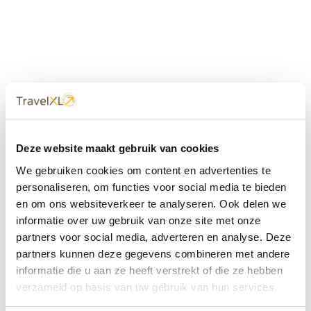
Uw
TravelXL
Reisbureau is altijd
Deze website maakt gebruik van cookies
dichtbij
We gebruiken cookies om content en advertenties te
Met 60+ verkooppunten in Nederland en België staan wij
personaliseren, om functies voor social media te bieden
met onze XL Travelcenters, mobiele reisadviseurs van
en om ons websiteverkeer te analyseren. Ook delen we
TravelXL@Home en deze website altijd voor uw vakantie
klaar.
informatie over uw gebruik van onze site met onze
partners voor social media, adverteren en analyse. Deze
• Ontzorgen van A-Z • Onafhankelijk advies • Maatwerk •
partners kunnen deze gegevens combineren met andere
Bespaar tijd en stress
informatie die u aan ze heeft verstrekt of die ze hebben
verzameld op basis van uw gebruik van hun services.
TravelXL
reisbureau's