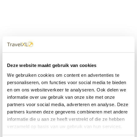
Uw
TravelXL
Reisbureau is altijd
Deze website maakt gebruik van cookies
dichtbij
We gebruiken cookies om content en advertenties te
Met 60+ verkooppunten in Nederland en België staan wij
personaliseren, om functies voor social media te bieden
met onze XL Travelcenters, mobiele reisadviseurs van
en om ons websiteverkeer te analyseren. Ook delen we
TravelXL@Home en deze website altijd voor uw vakantie
klaar.
informatie over uw gebruik van onze site met onze
partners voor social media, adverteren en analyse. Deze
• Ontzorgen van A-Z • Onafhankelijk advies • Maatwerk •
partners kunnen deze gegevens combineren met andere
Bespaar tijd en stress
informatie die u aan ze heeft verstrekt of die ze hebben
verzameld op basis van uw gebruik van hun services.
TravelXL
reisbureau's