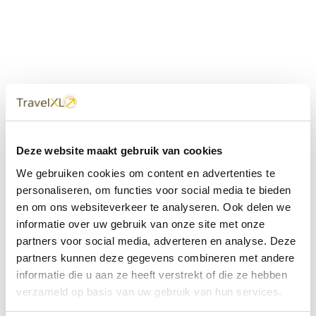
Uw
TravelXL
Reisbureau is altijd
Deze website maakt gebruik van cookies
dichtbij
We gebruiken cookies om content en advertenties te
Met 60+ verkooppunten in Nederland en België staan wij
personaliseren, om functies voor social media te bieden
met onze XL Travelcenters, mobiele reisadviseurs van
en om ons websiteverkeer te analyseren. Ook delen we
TravelXL@Home en deze website altijd voor uw vakantie
klaar.
informatie over uw gebruik van onze site met onze
partners voor social media, adverteren en analyse. Deze
• Ontzorgen van A-Z • Onafhankelijk advies • Maatwerk •
partners kunnen deze gegevens combineren met andere
Bespaar tijd en stress
informatie die u aan ze heeft verstrekt of die ze hebben
verzameld op basis van uw gebruik van hun services.
TravelXL
reisbureau's