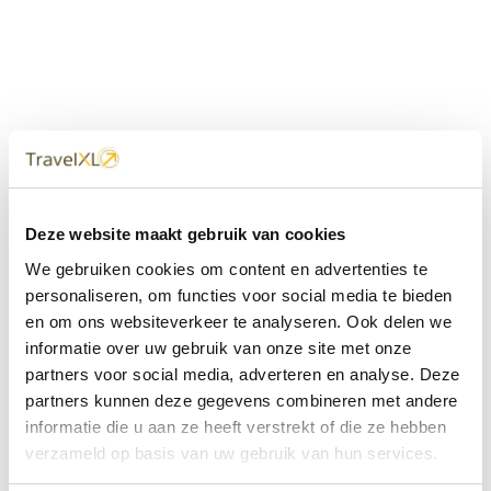
Uw
TravelXL
Reisbureau is altijd
Deze website maakt gebruik van cookies
dichtbij
We gebruiken cookies om content en advertenties te
Met 60+ verkooppunten in Nederland en België staan wij
personaliseren, om functies voor social media te bieden
met onze XL Travelcenters, mobiele reisadviseurs van
en om ons websiteverkeer te analyseren. Ook delen we
TravelXL@Home en deze website altijd voor uw vakantie
klaar.
informatie over uw gebruik van onze site met onze
partners voor social media, adverteren en analyse. Deze
• Ontzorgen van A-Z • Onafhankelijk advies • Maatwerk •
partners kunnen deze gegevens combineren met andere
Bespaar tijd en stress
informatie die u aan ze heeft verstrekt of die ze hebben
verzameld op basis van uw gebruik van hun services.
TravelXL
reisbureau's