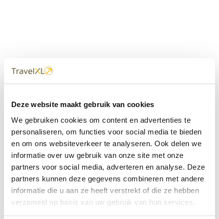
Uw
TravelXL
Reisbureau is altijd
Deze website maakt gebruik van cookies
dichtbij
We gebruiken cookies om content en advertenties te
Met 60+ verkooppunten in Nederland en België staan wij
personaliseren, om functies voor social media te bieden
met onze XL Travelcenters, mobiele reisadviseurs van
en om ons websiteverkeer te analyseren. Ook delen we
TravelXL@Home en deze website altijd voor uw vakantie
klaar.
informatie over uw gebruik van onze site met onze
partners voor social media, adverteren en analyse. Deze
• Ontzorgen van A-Z • Onafhankelijk advies • Maatwerk •
partners kunnen deze gegevens combineren met andere
Bespaar tijd en stress
informatie die u aan ze heeft verstrekt of die ze hebben
verzameld op basis van uw gebruik van hun services.
TravelXL
reisbureau's