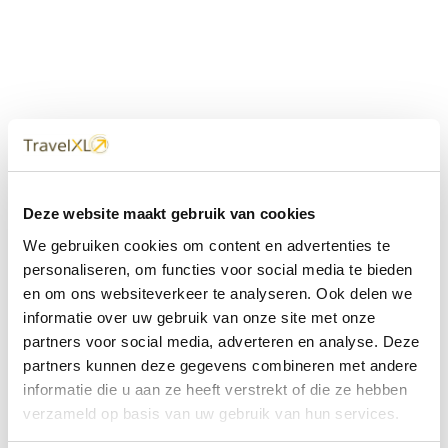
Uw
TravelXL
Reisbureau is altijd
Deze website maakt gebruik van cookies
dichtbij
We gebruiken cookies om content en advertenties te
Met 60+ verkooppunten in Nederland en België staan wij
personaliseren, om functies voor social media te bieden
met onze XL Travelcenters, mobiele reisadviseurs van
en om ons websiteverkeer te analyseren. Ook delen we
TravelXL@Home en deze website altijd voor uw vakantie
klaar.
informatie over uw gebruik van onze site met onze
partners voor social media, adverteren en analyse. Deze
• Ontzorgen van A-Z • Onafhankelijk advies • Maatwerk •
partners kunnen deze gegevens combineren met andere
Bespaar tijd en stress
informatie die u aan ze heeft verstrekt of die ze hebben
verzameld op basis van uw gebruik van hun services.
TravelXL
reisbureau's