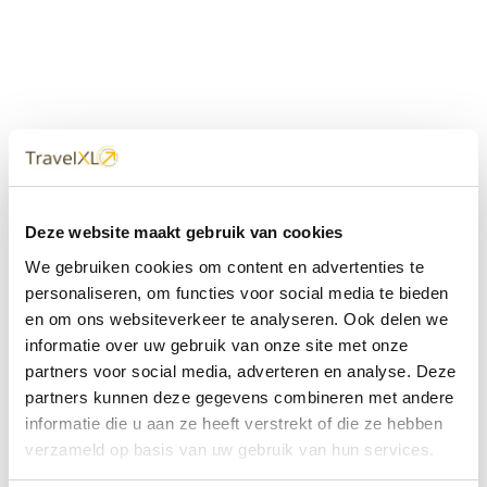
Uw
TravelXL
Reisbureau is altijd
Deze website maakt gebruik van cookies
dichtbij
We gebruiken cookies om content en advertenties te
Met 60+ verkooppunten in Nederland en België staan wij
personaliseren, om functies voor social media te bieden
met onze XL Travelcenters, mobiele reisadviseurs van
en om ons websiteverkeer te analyseren. Ook delen we
TravelXL@Home en deze website altijd voor uw vakantie
klaar.
informatie over uw gebruik van onze site met onze
partners voor social media, adverteren en analyse. Deze
• Ontzorgen van A-Z • Onafhankelijk advies • Maatwerk •
partners kunnen deze gegevens combineren met andere
Bespaar tijd en stress
informatie die u aan ze heeft verstrekt of die ze hebben
verzameld op basis van uw gebruik van hun services.
TravelXL
reisbureau's